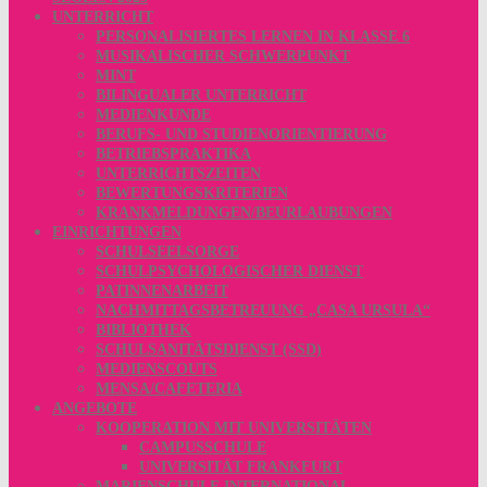
UNTERRICHT
PERSONALISIERTES LERNEN IN KLASSE 6
MUSIKALISCHER SCHWERPUNKT
MINT
BILINGUALER UNTERRICHT
MEDIENKUNDE
BERUFS- UND STUDIENORIENTIERUNG
BETRIEBSPRAKTIKA
UNTERRICHTSZEITEN
BEWERTUNGSKRITERIEN
KRANKMELDUNGEN/BEURLAUBUNGEN
EINRICHTUNGEN
SCHULSEELSORGE
SCHULPSYCHOLOGISCHER DIENST
PATINNENARBEIT
NACHMITTAGSBETREUUNG „CASA URSULA“
BIBLIOTHEK
SCHULSANITÄTSDIENST (SSD)
MEDIENSCOUTS
MENSA/CAFETERIA
ANGEBOTE
KOOPERATION MIT UNIVERSITÄTEN
CAMPUSSCHULE
UNIVERSITÄT FRANKFURT
MARIENSCHULE INTERNATIONAL