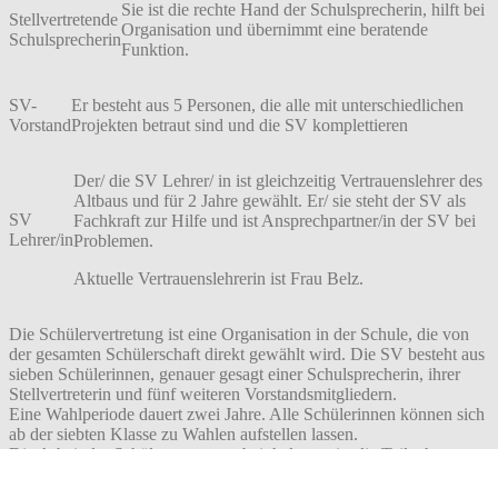
Sie ist die rechte Hand der Schulsprecherin, hilft bei
Stellvertretende
Organisation und übernimmt eine beratende
Schulsprecherin
Funktion.
SV-
Er besteht aus 5 Personen, die alle mit unterschiedlichen
Vorstand
Projekten betraut sind und die SV komplettieren
Der/ die SV Lehrer/ in ist gleichzeitig Vertrauenslehrer des
Altbaus und für 2 Jahre gewählt. Er/ sie steht der SV als
SV
Fachkraft zur Hilfe und ist Ansprechpartner/in der SV bei
Lehrer/in
Problemen.
Aktuelle Vertrauenslehrerin ist Frau Belz.
Die Schülervertretung ist eine Organisation in der Schule, die von
der gesamten Schülerschaft direkt gewählt wird. Die SV besteht aus
sieben Schülerinnen, genauer gesagt einer Schulsprecherin, ihrer
Stellvertreterin und fünf weiteren Vorstandsmitgliedern.
Eine Wahlperiode dauert zwei Jahre. Alle Schülerinnen können sich
ab der siebten Klasse zu Wahlen aufstellen lassen.
Die Arbeit der Schülervertretung beinhaltet meist die Teilnahme an
Konferenzen und die Begleitung von Projekten an der Schule.
Zudem können die Schülerinnen an der Gestaltung des