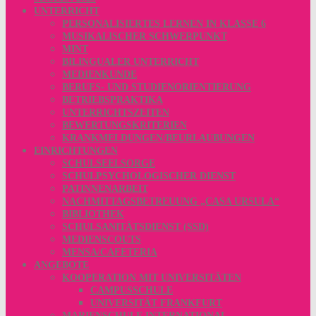
UNTERRICHT
PERSONALISIERTES LERNEN IN KLASSE 6
MUSIKALISCHER SCHWERPUNKT
MINT
BILINGUALER UNTERRICHT
MEDIENKUNDE
BERUFS- UND STUDIENORIENTIERUNG
BETRIEBSPRAKTIKA
UNTERRICHTSZEITEN
BEWERTUNGSKRITERIEN
KRANKMELDUNGEN/BEURLAUBUNGEN
EINRICHTUNGEN
SCHULSEELSORGE
SCHULPSYCHOLOGISCHER DIENST
PATINNENARBEIT
NACHMITTAGSBETREUUNG „CASA URSULA“
BIBLIOTHEK
SCHULSANITÄTSDIENST (SSD)
MEDIENSCOUTS
MENSA/CAFETERIA
ANGEBOTE
KOOPERATION MIT UNIVERSITÄTEN
CAMPUSSCHULE
UNIVERSITÄT FRANKFURT
MARIENSCHULE INTERNATIONAL