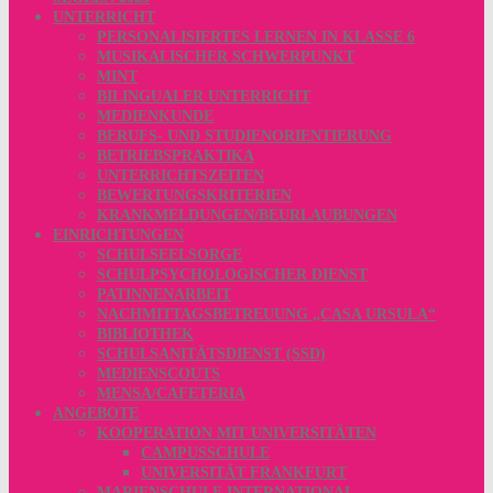
UNTERRICHT
PERSONALISIERTES LERNEN IN KLASSE 6
MUSIKALISCHER SCHWERPUNKT
MINT
BILINGUALER UNTERRICHT
MEDIENKUNDE
BERUFS- UND STUDIENORIENTIERUNG
BETRIEBSPRAKTIKA
UNTERRICHTSZEITEN
BEWERTUNGSKRITERIEN
KRANKMELDUNGEN/BEURLAUBUNGEN
EINRICHTUNGEN
SCHULSEELSORGE
SCHULPSYCHOLOGISCHER DIENST
PATINNENARBEIT
NACHMITTAGSBETREUUNG „CASA URSULA“
BIBLIOTHEK
SCHULSANITÄTSDIENST (SSD)
MEDIENSCOUTS
MENSA/CAFETERIA
ANGEBOTE
KOOPERATION MIT UNIVERSITÄTEN
CAMPUSSCHULE
UNIVERSITÄT FRANKFURT
MARIENSCHULE INTERNATIONAL