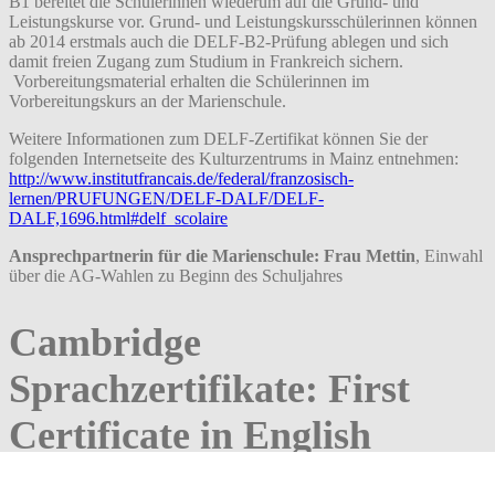
B1 bereitet die Schülerinnen wiederum auf die Grund- und
Leistungskurse vor. Grund- und Leistungskursschülerinnen können
ab 2014 erstmals auch die DELF-B2-Prüfung ablegen und sich
damit freien Zugang zum Studium in Frankreich sichern.
Vorbereitungsmaterial erhalten die Schülerinnen im
Vorbereitungskurs an der Marienschule.
Weitere Informationen zum DELF-Zertifikat können Sie der
folgenden Internetseite des Kulturzentrums in Mainz entnehmen:
http://www.institutfrancais.de/federal/franzosisch-
lernen/PRUFUNGEN/DELF-DALF/DELF-
DALF,1696.html#delf_scolaire
Ansprechpartnerin für die Marienschule: Frau Mettin
, Einwahl
über die AG-Wahlen zu Beginn des Schuljahres
Cambridge
Sprachzertifikate: First
Certificate in English
(FCE) und Cambridge