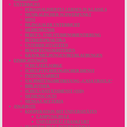
UNTERRICHT
PERSONALISIERTES LERNEN IN KLASSE 6
MUSIKALISCHER SCHWERPUNKT
MINT
BILINGUALER UNTERRICHT
MEDIENKUNDE
BERUFS- UND STUDIENORIENTIERUNG
BETRIEBSPRAKTIKA
UNTERRICHTSZEITEN
BEWERTUNGSKRITERIEN
KRANKMELDUNGEN/BEURLAUBUNGEN
EINRICHTUNGEN
SCHULSEELSORGE
SCHULPSYCHOLOGISCHER DIENST
PATINNENARBEIT
NACHMITTAGSBETREUUNG „CASA URSULA“
BIBLIOTHEK
SCHULSANITÄTSDIENST (SSD)
MEDIENSCOUTS
MENSA/CAFETERIA
ANGEBOTE
KOOPERATION MIT UNIVERSITÄTEN
CAMPUSSCHULE
UNIVERSITÄT FRANKFURT
MARIENSCHULE INTERNATIONAL