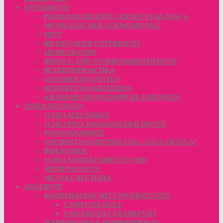
UNTERRICHT
PERSONALISIERTES LERNEN IN KLASSE 6
MUSIKALISCHER SCHWERPUNKT
MINT
BILINGUALER UNTERRICHT
MEDIENKUNDE
BERUFS- UND STUDIENORIENTIERUNG
BETRIEBSPRAKTIKA
UNTERRICHTSZEITEN
BEWERTUNGSKRITERIEN
KRANKMELDUNGEN/BEURLAUBUNGEN
EINRICHTUNGEN
SCHULSEELSORGE
SCHULPSYCHOLOGISCHER DIENST
PATINNENARBEIT
NACHMITTAGSBETREUUNG „CASA URSULA“
BIBLIOTHEK
SCHULSANITÄTSDIENST (SSD)
MEDIENSCOUTS
MENSA/CAFETERIA
ANGEBOTE
KOOPERATION MIT UNIVERSITÄTEN
CAMPUSSCHULE
UNIVERSITÄT FRANKFURT
MARIENSCHULE INTERNATIONAL