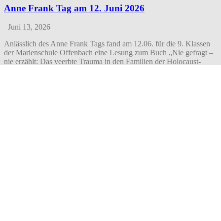
Anne Frank Tag am 12. Juni 2026
Juni 13, 2026
Anlässlich des Anne Frank Tags fand am 12.06. für die 9. Klassen
der Marienschule Offenbach eine Lesung zum Buch „Nie gefragt –
nie erzählt: Das veerbte Trauma in den Familien der Holocaust-
Überlebenden“ von Hans Riebsamen und Rafael
Herlich statt. Anhand drei vorgestellter Familienporträts, die von
drei Schülerinnen der 9a vorgelesen wurden, hatten die
Schülerinnen die Chance mit Rafael Herlich und Majer Szanckower,
beide Söhne
Weiterlesen
Erfolgreicher Schwimmtag der Jahrgangsstufe 6 auf
der Rosenhöhe
Juni 10, 2026
Bei milden Temperaturen und Sonnenschein verbrachte die gesamte