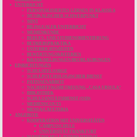
UNTERRICHT
PERSONALISIERTES LERNEN IN KLASSE 6
MUSIKALISCHER SCHWERPUNKT
MINT
BILINGUALER UNTERRICHT
MEDIENKUNDE
BERUFS- UND STUDIENORIENTIERUNG
BETRIEBSPRAKTIKA
UNTERRICHTSZEITEN
BEWERTUNGSKRITERIEN
KRANKMELDUNGEN/BEURLAUBUNGEN
EINRICHTUNGEN
SCHULSEELSORGE
SCHULPSYCHOLOGISCHER DIENST
PATINNENARBEIT
NACHMITTAGSBETREUUNG „CASA URSULA“
BIBLIOTHEK
SCHULSANITÄTSDIENST (SSD)
MEDIENSCOUTS
MENSA/CAFETERIA
ANGEBOTE
KOOPERATION MIT UNIVERSITÄTEN
CAMPUSSCHULE
UNIVERSITÄT FRANKFURT
MARIENSCHULE INTERNATIONAL