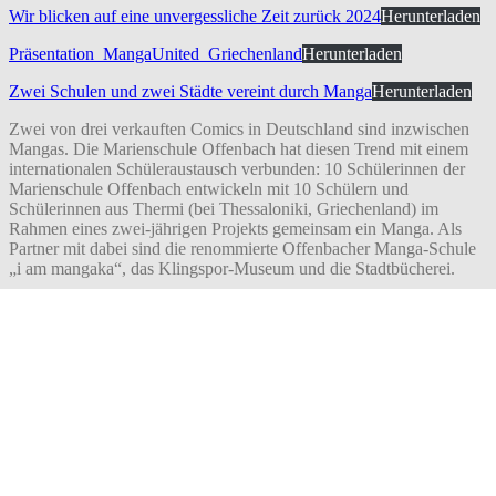
Wir blicken auf eine unvergessliche Zeit zurück 2024
Herunterladen
Präsentation_MangaUnited_Griechenland
Herunterladen
Zwei Schulen und zwei Städte vereint durch Manga
Herunterladen
Zwei von drei verkauften Comics in Deutschland sind inzwischen
Mangas. Die Marienschule Offenbach hat diesen Trend mit einem
internationalen Schüleraustausch verbunden: 10 Schülerinnen der
Marienschule Offenbach entwickeln mit 10 Schülern und
Schülerinnen aus Thermi (bei Thessaloniki, Griechenland) im
Rahmen eines zwei-jährigen Projekts gemeinsam ein Manga. Als
Partner mit dabei sind die renommierte Offenbacher Manga-Schule
„i am mangaka“, das Klingspor-Museum und die Stadtbücherei.
Der Marienschule ist es gelungen, eine Förderung der Europäischen
Union („Erasmus Plus“) zu erhalten. Ein fertiges Manga soll 2025 in
Offenbach und Thermi der Öffentlichkeit präsentiert werden – und
das in mehreren Sprachen. Es wird aktuelle Thematiken aufgreifen,
mit denen sich die Jugendlichen während ihrer Begegnungen
befassen – Integration, Klimawandel, Europa.
Markus Tumbrink, Schulleiter der Marienschule, betont: „Bei der
gemeinsamen Arbeit an dem Projekt lernen die Schüler und
Schülerinnen nicht nur einander als Jugendliche aus anderen