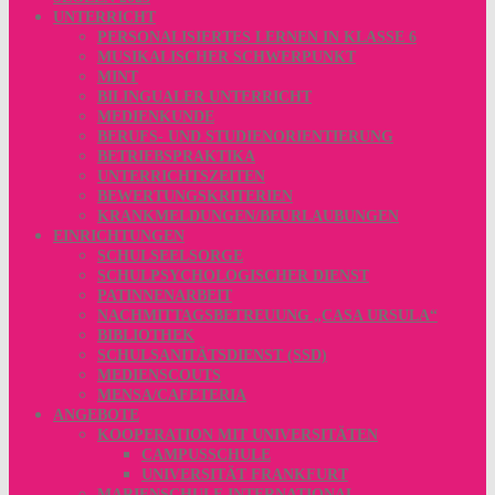
UNTERRICHT
PERSONALISIERTES LERNEN IN KLASSE 6
MUSIKALISCHER SCHWERPUNKT
MINT
BILINGUALER UNTERRICHT
MEDIENKUNDE
BERUFS- UND STUDIENORIENTIERUNG
BETRIEBSPRAKTIKA
UNTERRICHTSZEITEN
BEWERTUNGSKRITERIEN
KRANKMELDUNGEN/BEURLAUBUNGEN
EINRICHTUNGEN
SCHULSEELSORGE
SCHULPSYCHOLOGISCHER DIENST
PATINNENARBEIT
NACHMITTAGSBETREUUNG „CASA URSULA“
BIBLIOTHEK
SCHULSANITÄTSDIENST (SSD)
MEDIENSCOUTS
MENSA/CAFETERIA
ANGEBOTE
KOOPERATION MIT UNIVERSITÄTEN
CAMPUSSCHULE
UNIVERSITÄT FRANKFURT
MARIENSCHULE INTERNATIONAL