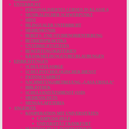
UNTERRICHT
PERSONALISIERTES LERNEN IN KLASSE 6
MUSIKALISCHER SCHWERPUNKT
MINT
BILINGUALER UNTERRICHT
MEDIENKUNDE
BERUFS- UND STUDIENORIENTIERUNG
BETRIEBSPRAKTIKA
UNTERRICHTSZEITEN
BEWERTUNGSKRITERIEN
KRANKMELDUNGEN/BEURLAUBUNGEN
EINRICHTUNGEN
SCHULSEELSORGE
SCHULPSYCHOLOGISCHER DIENST
PATINNENARBEIT
NACHMITTAGSBETREUUNG „CASA URSULA“
BIBLIOTHEK
SCHULSANITÄTSDIENST (SSD)
MEDIENSCOUTS
MENSA/CAFETERIA
ANGEBOTE
KOOPERATION MIT UNIVERSITÄTEN
CAMPUSSCHULE
UNIVERSITÄT FRANKFURT
MARIENSCHULE INTERNATIONAL