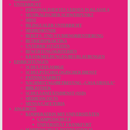
UNTERRICHT
PERSONALISIERTES LERNEN IN KLASSE 6
MUSIKALISCHER SCHWERPUNKT
MINT
BILINGUALER UNTERRICHT
MEDIENKUNDE
BERUFS- UND STUDIENORIENTIERUNG
BETRIEBSPRAKTIKA
UNTERRICHTSZEITEN
BEWERTUNGSKRITERIEN
KRANKMELDUNGEN/BEURLAUBUNGEN
EINRICHTUNGEN
SCHULSEELSORGE
SCHULPSYCHOLOGISCHER DIENST
PATINNENARBEIT
NACHMITTAGSBETREUUNG „CASA URSULA“
BIBLIOTHEK
SCHULSANITÄTSDIENST (SSD)
MEDIENSCOUTS
MENSA/CAFETERIA
ANGEBOTE
KOOPERATION MIT UNIVERSITÄTEN
CAMPUSSCHULE
UNIVERSITÄT FRANKFURT
MARIENSCHULE INTERNATIONAL