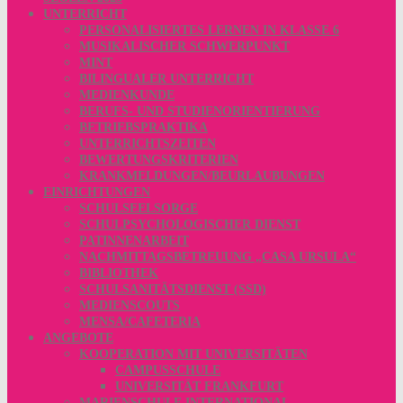
UNTERRICHT
PERSONALISIERTES LERNEN IN KLASSE 6
MUSIKALISCHER SCHWERPUNKT
MINT
BILINGUALER UNTERRICHT
MEDIENKUNDE
BERUFS- UND STUDIENORIENTIERUNG
BETRIEBSPRAKTIKA
UNTERRICHTSZEITEN
BEWERTUNGSKRITERIEN
KRANKMELDUNGEN/BEURLAUBUNGEN
EINRICHTUNGEN
SCHULSEELSORGE
SCHULPSYCHOLOGISCHER DIENST
PATINNENARBEIT
NACHMITTAGSBETREUUNG „CASA URSULA“
BIBLIOTHEK
SCHULSANITÄTSDIENST (SSD)
MEDIENSCOUTS
MENSA/CAFETERIA
ANGEBOTE
KOOPERATION MIT UNIVERSITÄTEN
CAMPUSSCHULE
UNIVERSITÄT FRANKFURT
MARIENSCHULE INTERNATIONAL