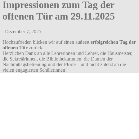
Impressionen zum Tag der
offenen Tür am 29.11.2025
Dezember 7, 2025
Hochzufrieden blicken wir auf einen äußerst
erfolgreichen Tag der
offenen Tür
zurück.
Herzlichen Dank an alle Lehrerinnen und Lehrer, die Hausmeister,
die Sekretärinnen, die Bibliothekarinnen, die Damen der
Nachmittagsbetreuung und der Pforte – und nicht zuletzt an die
vielen engagierten Schülerinnen!
Ein Tag der offenen Tür ist immer ein Tag der Begegnung. Unsere
Gäste konnten erleben, wie wir an der Marienschule miteinander
umgehen und wie wir unseren Besucherinnen und Besuchern
begegnen. Die positiven Rückmeldungen zeigen, dass unsere
gastfreundliche und familiäre Atmosphäre wahrgenommen und als
authentisch empfunden wird.
Die Freundlichkeit unserer Mädchen war sicherlich ein großes Plus
im Gespräch mit den Viertklässlerinnen. Vielen Dank an die
Schülerinnen und an alle, die sie vorbereitet und unterstützt haben!
Danke auch für die vielfältigen Darbietungen in den Fachschaften
und darüber hinaus. Alles war liebevoll und immer wieder mit neuen
Ideen gestaltet.