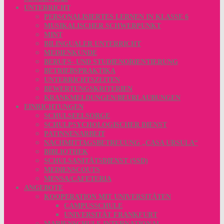
UNTERRICHT
PERSONALISIERTES LERNEN IN KLASSE 6
MUSIKALISCHER SCHWERPUNKT
MINT
BILINGUALER UNTERRICHT
MEDIENKUNDE
BERUFS- UND STUDIENORIENTIERUNG
BETRIEBSPRAKTIKA
UNTERRICHTSZEITEN
BEWERTUNGSKRITERIEN
KRANKMELDUNGEN/BEURLAUBUNGEN
EINRICHTUNGEN
SCHULSEELSORGE
SCHULPSYCHOLOGISCHER DIENST
PATINNENARBEIT
NACHMITTAGSBETREUUNG „CASA URSULA“
BIBLIOTHEK
SCHULSANITÄTSDIENST (SSD)
MEDIENSCOUTS
MENSA/CAFETERIA
ANGEBOTE
KOOPERATION MIT UNIVERSITÄTEN
CAMPUSSCHULE
UNIVERSITÄT FRANKFURT
MARIENSCHULE INTERNATIONAL