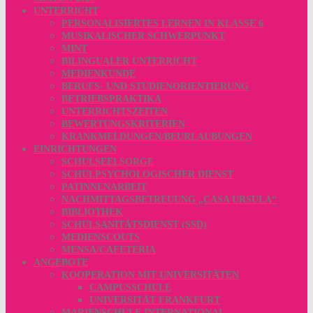
UNTERRICHT
PERSONALISIERTES LERNEN IN KLASSE 6
MUSIKALISCHER SCHWERPUNKT
MINT
BILINGUALER UNTERRICHT
MEDIENKUNDE
BERUFS- UND STUDIENORIENTIERUNG
BETRIEBSPRAKTIKA
UNTERRICHTSZEITEN
BEWERTUNGSKRITERIEN
KRANKMELDUNGEN/BEURLAUBUNGEN
EINRICHTUNGEN
SCHULSEELSORGE
SCHULPSYCHOLOGISCHER DIENST
PATINNENARBEIT
NACHMITTAGSBETREUUNG „CASA URSULA“
BIBLIOTHEK
SCHULSANITÄTSDIENST (SSD)
MEDIENSCOUTS
MENSA/CAFETERIA
ANGEBOTE
KOOPERATION MIT UNIVERSITÄTEN
CAMPUSSCHULE
UNIVERSITÄT FRANKFURT
MARIENSCHULE INTERNATIONAL