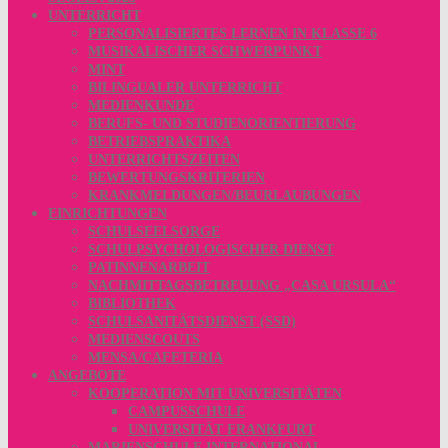
UNTERRICHT
PERSONALISIERTES LERNEN IN KLASSE 6
MUSIKALISCHER SCHWERPUNKT
MINT
BILINGUALER UNTERRICHT
MEDIENKUNDE
BERUFS- UND STUDIENORIENTIERUNG
BETRIEBSPRAKTIKA
UNTERRICHTSZEITEN
BEWERTUNGSKRITERIEN
KRANKMELDUNGEN/BEURLAUBUNGEN
EINRICHTUNGEN
SCHULSEELSORGE
SCHULPSYCHOLOGISCHER DIENST
PATINNENARBEIT
NACHMITTAGSBETREUUNG „CASA URSULA“
BIBLIOTHEK
SCHULSANITÄTSDIENST (SSD)
MEDIENSCOUTS
MENSA/CAFETERIA
ANGEBOTE
KOOPERATION MIT UNIVERSITÄTEN
CAMPUSSCHULE
UNIVERSITÄT FRANKFURT
MARIENSCHULE INTERNATIONAL