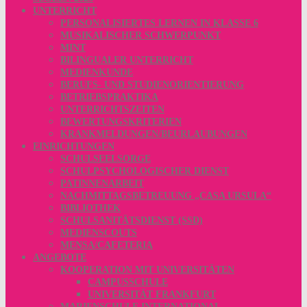
UNTERRICHT
PERSONALISIERTES LERNEN IN KLASSE 6
MUSIKALISCHER SCHWERPUNKT
MINT
BILINGUALER UNTERRICHT
MEDIENKUNDE
BERUFS- UND STUDIENORIENTIERUNG
BETRIEBSPRAKTIKA
UNTERRICHTSZEITEN
BEWERTUNGSKRITERIEN
KRANKMELDUNGEN/BEURLAUBUNGEN
EINRICHTUNGEN
SCHULSEELSORGE
SCHULPSYCHOLOGISCHER DIENST
PATINNENARBEIT
NACHMITTAGSBETREUUNG „CASA URSULA“
BIBLIOTHEK
SCHULSANITÄTSDIENST (SSD)
MEDIENSCOUTS
MENSA/CAFETERIA
ANGEBOTE
KOOPERATION MIT UNIVERSITÄTEN
CAMPUSSCHULE
UNIVERSITÄT FRANKFURT
MARIENSCHULE INTERNATIONAL